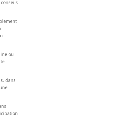
 conseils
mplément
a
en
aine ou
ute
us, dans
(une
ans
icipation