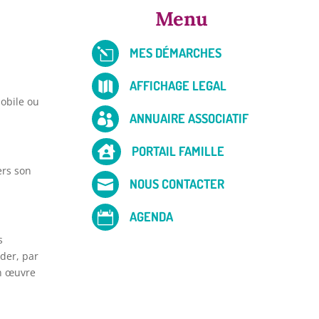
Menu
MES DÉMARCHES
l
AFFICHAGE LEGAL

mobile ou
ANNUAIRE ASSOCIATIF

PORTAIL FAMILLE

ers son
NOUS CONTACTER

AGENDA

s
ider, par
en œuvre