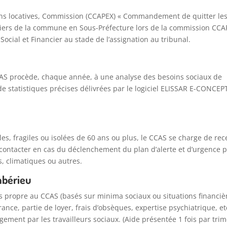
ons locatives, Commission (CCAPEX) « Commandement de quitter les 
siers de la commune en Sous-Préfecture lors de la commission CCA
Social et Financier au stade de l’assignation au tribunal.
CCAS procède, chaque année, à une analyse des besoins sociaux de
 de statistiques précises délivrées par le logiciel ELISSAR E-CONCEPT
es, fragiles ou isolées de 60 ans ou plus, le CCAS se charge de rec
contacter en cas du déclenchement du plan d’alerte et d’urgence p
s, climatiques ou autres.
mbérieu
s propre au CCAS (basés sur minima sociaux ou situations financiè
rance, partie de loyer, frais d’obsèques, expertise psychiatrique, et
gement par les travailleurs sociaux. (Aide présentée 1 fois par tri