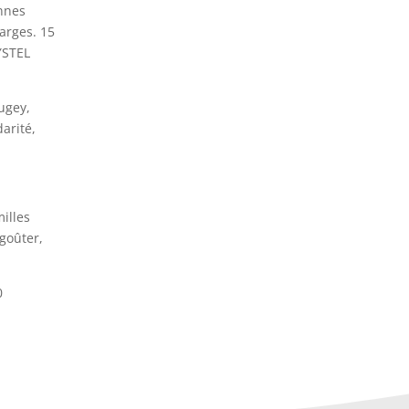
onnes
arges. 15
YSTEL
ugey,
arité,
illes
 goûter,
0