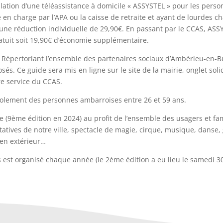
allation d’une téléassistance à domicile « ASSYSTEL » pour les pers
en charge par l’APA ou la caisse de retraite et ayant de lourdes ch
 une réduction individuelle de 29,90€. En passant par le CCAS, ASS
tuit soit 19,90€ d’économie supplémentaire.
 : Répertoriant l’ensemble des partenaires sociaux d’Ambérieu-en-B
és. Ce guide sera mis en ligne sur le site de la mairie, onglet solid
re service du CCAS.
’isolement des personnes ambarroises entre 26 et 59 ans.
 (9ème édition en 2024) au profit de l’ensemble des usagers et fam
atives de notre ville, spectacle de magie, cirque, musique, danse,
 en extérieur…
is est organisé chaque année (le 2ème édition a eu lieu le samedi 3