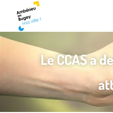
Le CCAS a des
at