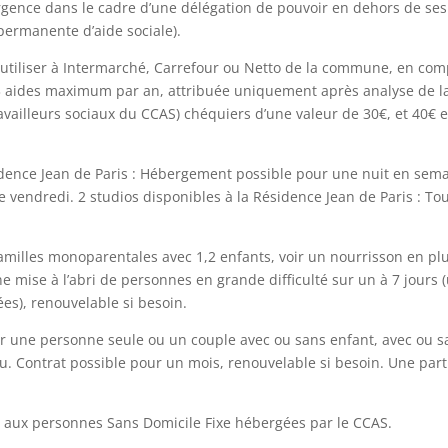
rgence dans le cadre d’une délégation de pouvoir en dehors de ses
permanente d’aide sociale).
A utiliser à Intermarché, Carrefour ou Netto de la commune, en co
 3 aides maximum par an, attribuée uniquement après analyse de l
travailleurs sociaux du CCAS) chéquiers d’une valeur de 30€, et 40€ 
dence Jean de Paris : Hébergement possible pour une nuit en sem
e vendredi. 2 studios disponibles à la Résidence Jean de Paris : To
milles monoparentales avec 1,2 enfants, voir un nourrisson en pl
mise à l’abri de personnes en grande difficulté sur un à 7 jours 
es), renouvelable si besoin.
r une personne seule ou un couple avec ou sans enfant, avec ou s
Contrat possible pour un mois, renouvelable si besoin. Une part
res aux personnes Sans Domicile Fixe hébergées par le CCAS.