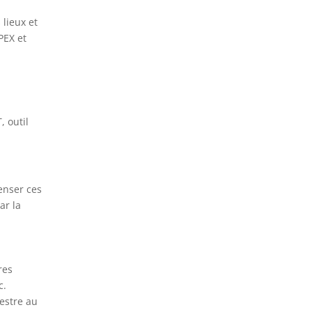
lieux et
PEX et
, outil
enser ces
ar la
res
c.
mestre au