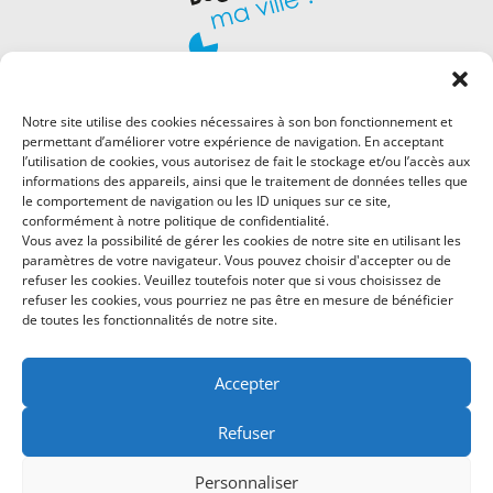
Notre site utilise des cookies nécessaires à son bon fonctionnement et
permettant d’améliorer votre expérience de navigation. En acceptant
l’utilisation de cookies, vous autorisez de fait le stockage et/ou l’accès aux
informations des appareils, ainsi que le traitement de données telles que
le comportement de navigation ou les ID uniques sur ce site,
Hôtel de Ville
conformément à notre politique de confidentialité.
Place Robert Marcelpoil
Vous avez la possibilité de gérer les cookies de notre site en utilisant les
paramètres de votre navigateur. Vous pouvez choisir d'accepter ou de
01500 Ambérieu-en-Bugey
refuser les cookies. Veuillez toutefois noter que si vous choisissez de
Tél : 04 74 46 17 00
refuser les cookies, vous pourriez ne pas être en mesure de bénéficier
de toutes les fonctionnalités de notre site.
Rejoignez-nous sur
Facebook
Accepter
Horaire d’ouverture de l’accueil et de l’état-civil :
Refuser
Lundi, Mardi, Mercredi, Jeudi, vendredi 8h – 12h / 13h30 –
17h30
Personnaliser
Samedi 9h – 12h